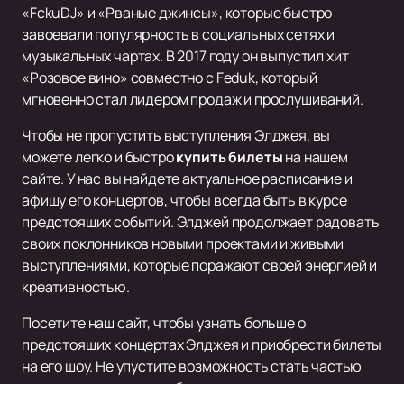
«FckuDJ» и «Рваные джинсы», которые быстро
завоевали популярность в социальных сетях и
музыкальных чартах. В 2017 году он выпустил хит
«Розовое вино» совместно с Feduk, который
мгновенно стал лидером продаж и прослушиваний.
Чтобы не пропустить выступления Элджея, вы
можете легко и быстро
купить билеты
на нашем
сайте. У нас вы найдете актуальное расписание и
афишу его концертов, чтобы всегда быть в курсе
предстоящих событий. Элджей продолжает радовать
своих поклонников новыми проектами и живыми
выступлениями, которые поражают своей энергией и
креативностью.
Посетите наш сайт, чтобы узнать больше о
предстоящих концертах Элджея и приобрести билеты
на его шоу. Не упустите возможность стать частью
этого музыкального события и насладиться живым