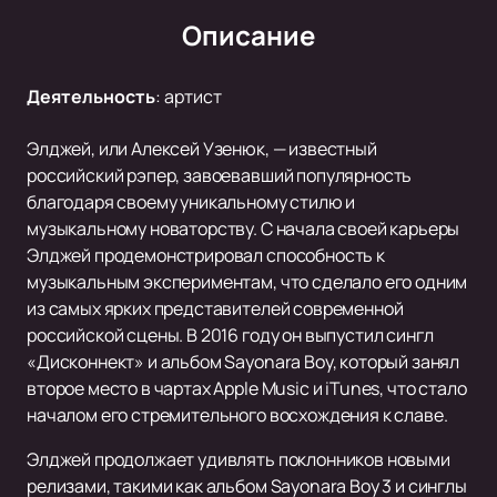
Описание
Деятельность
:
артист
Элджей, или Алексей Узенюк, — известный
российский рэпер, завоевавший популярность
благодаря своему уникальному стилю и
музыкальному новаторству. С начала своей карьеры
Элджей продемонстрировал способность к
музыкальным экспериментам, что сделало его одним
из самых ярких представителей современной
российской сцены. В 2016 году он выпустил сингл
«Дисконнект» и альбом Sayonara Boy, который занял
второе место в чартах Apple Music и iTunes, что стало
началом его стремительного восхождения к славе.
Элджей продолжает удивлять поклонников новыми
релизами, такими как альбом Sayonara Boy 3 и синглы