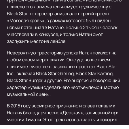
привело его к замечательному сотрудничеству с
Black Star, которое организовало первый проект
«Молодая кровь», в рамках которого был найден
новый потенциал в Натане. Больше 2 тысяч человек
участвовали в конкурсе, и только Натан смог
заслужить место на лейбле.
Невероятную траекторию успеха Натан покажет на
любом своем мероприятии. Он с удовольствием
принимает участие в различных проектах Black Star
Inc., включая Black Star Gaming, Black Star Karting,
Black Star Burger и другие. Его энергия и покоряющий
характер музыки сделали его неотъемлемой частью
музыкальной сцены.
В 2015 году всемирное признание и слава пришли к
Натану благодаря песне «Дерзкая», записанной при
участии Тимати. Этот трек взорвал чарты и покорил
сердца миллионов фанатов. Он стал настоящим