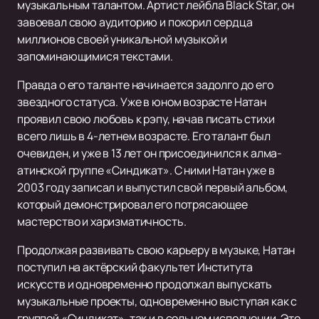
музыкальным талантом. Артист лейбла Black Star, он
завоевал свою аудиторию и покорил сердца
миллионов своей уникальной музыкой и
запоминающимися текстами.
Правда о его таланте начинается задолго до его
звездного статуса. Уже в юном возрасте Натан
проявил свою любовь к рэпу, начав писать стихи
всего лишь в 4-летнем возрасте. Его талант был
очевиден, и уже в 13 лет он присоединился к алма-
атинской группе «Синдикат». С ними Натан уже в
2003 году записал и выпустил свой первый альбом,
который демонстрировал его потрясающее
мастерство и харизматичность.
Продолжая развивать свою карьеру в музыке, Натан
поступил на актёрский факультет Института
искусств и одновременно продолжал выпускать
музыкальные проекты, одновременно выступая как с
группой «Синдикат», так и в сольном исполнении. Это