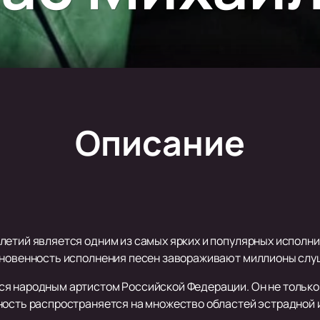
Описание
летий является одним из самых ярких и популярных исполни
кновенность исполнения песен завораживают миллионы слуш
я народным артистом Российской Федерации. Он не только и
ность распространяется на множество областей эстрадной