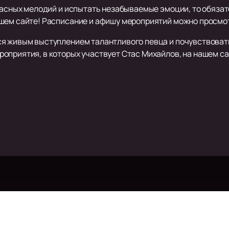
красных мелодий и испытать незабываемые эмоции, то обяза
шем сайте! Расписание и афишу мероприятий можно просмот
я живым выступлением талантливого певца и почувствовать
роприятия, в которых участвует Стас Михайлов, на нашем с
JONY