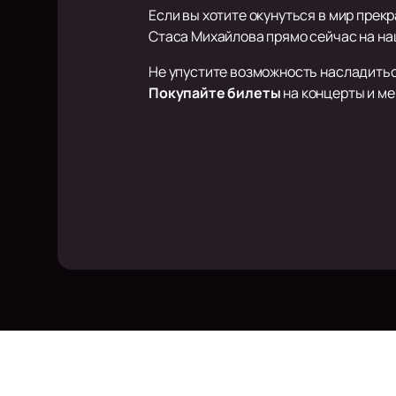
Если вы хотите окунуться в мир пре
Стаса Михайлова прямо сейчас на на
Не упустите возможность насладитьс
Покупайте билеты
на концерты и ме