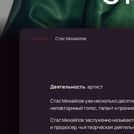
Главная
Стас Михайлов
Деятельность
:
артист
Стас Михайлов уже несколько десяти
неповторимый голос, талант и прони
Стас Михайлов заслуженно называетс
и продюсер, чья творческая деятель