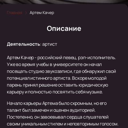
Главная
Артем Качер
Описание
Деятельность
:
артист
Артем Качер - российский певец, рэп-исполнитель.
Уже во время учебы в университете он начал
посещать студию звукозаписи, где обнаружил свой
потенциал истинного артиста. Вскоре молодой
парень принял решение оставить юридическую
карьеру и полностью посвятить себя музыке.
Начало карьеры Артема было скромным, но его
талант был замечен и оценен аудиторией.
Постепенно, он завоевывал сердца слушателей
своим уникальным стилем и неповторимым голосом.