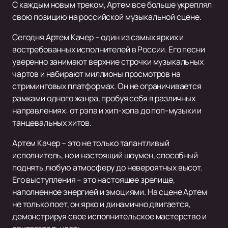
С каждым новым треком, Артем все больше укреплял
свою позицию на российской музыкальной сцене.
Сегодня Артем Качер – один из самых ярких и
востребованных исполнителей в России. Его песни
уверенно занимают верхние строчки музыкальных
чартов и набирают миллионы просмотров на
стриминговых платформах. Он не ограничивается
рамками одного жанра, пробуя себя в различных
направлениях: от рэпа и хип-хопа до поп-музыки и
танцевальных хитов.
Артем Качер – это не только талантливый
исполнитель, но и настоящий шоумен, способный
поднять любую атмосферу до невероятных высот.
Его выступления – это настоящее зрелище,
наполненное энергией и эмоциями. На сцене Артем
не только поет, он ярко и динамично двигается,
демонстрируя свое исполнительское мастерство и