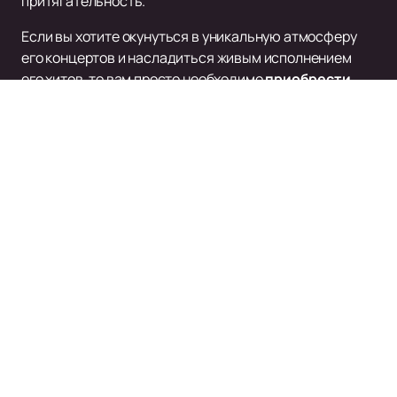
притягательность.
Если вы хотите окунуться в уникальную атмосферу
его концертов и насладиться живым исполнением
его хитов, то вам просто необходимо
приобрести
билеты
на мероприятия, в которых участвует певец
Артем Качер. Сайт нашей компании предлагает
широкий выбор билетов на его концерты, где вы
сможете стать частью невероятной музыкальной
встречи с этим талантливым артистом.
JONY