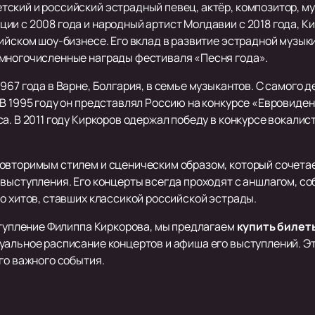
ский и российский эстрадный певец, актёр, композитор, м
ии с 2008 года и народный артист Молдавии с 2018 года, К
сийском шоу-бизнесе. Его вклад в развитие эстрадной музы
 многочисленные награды фестиваля «Песня года».
967 года в Варне, Болгария, в семье музыкантов. С самого д
В 1995 году он представлял Россию на конкурсе «Евровидени
а. В 2011 году Киркоров одержал победу в конкурсе вокалис
овторимым стилем и сценическим образом, который сочетае
выступления. Его концерты всегда проходят с аншлагом, со
о хитов, ставших классикой российской эстрады.
ыступление Филиппа Киркорова, мы предлагаем
купить билет
альное расписание концертов и афиша его выступлений. Это
го важного события.