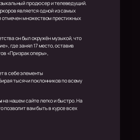
узыкальный продюсер и телеведущий.
иркоров является одной из самых
ки отмечен множеством престижных
етства он был окружён музыкой, что
е», где занял 17 место, оставив
тов «Призрак оперы»,
т в себе элементы
бирая тысячи поклонников по всему
ы
на нашем сайте легко и быстро. На
 позволит вам быть в курсе всех