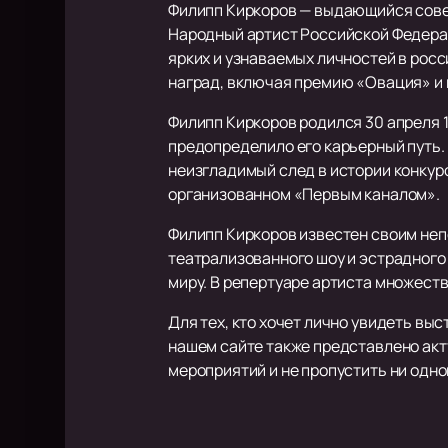
Филипп Киркоров — выдающийся совет
Народный артист Российской Федерац
ярких и узнаваемых личностей в рос
наград, включая премию «Овация» и
Филипп Киркоров родился 30 апреля 1
предопределило его карьерный путь. 
неизгладимый след в истории конкурс
организованном «Первым каналом».
Филипп Киркоров известен своим неп
театрализованного шоу и эстрадного 
миру. В репертуаре артиста множеств
Для тех, кто хочет лично увидеть в
нашем сайте также представлено акту
мероприятий и не пропустить ни одно