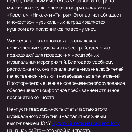
под сценическим именем JONY, завоевал сердца
миллионов слушателей благодаря своим хитам
«Комета», «Никак» и «Титры». Этот артист обладает
множеством музыкальных наград и является
кумиром для поклонников по всему миру.
Wondersala — это площадка, славящаяся
великолепным звуком и атмосферой, идеально
подходящей для проведения масштабных
музыкальных мероприятий. Благодаря удобному
расположению, она привлекает внимание любителей
качественной музыки и незабываемых впечатлений.
Просторное помещение и современное оборудование
обеспечивают комфортное пребывание и отличное
восприятие концерта.
Не упустите возможность стать частью этого
музыкального события и насладиться живым
выступлением JONY.
Купить билеты на концерт Jony
на нашем сайте — это удобно и просто.