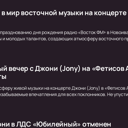
 в мир восточной музыки на концерте
празднованию дня рождения радио «Восток ФМ» в Новоива
 и молодых талантов, создающих атмосферу восточного п
й вечер с Джони (Jony) на «Фетисов 
ты
сферу живой музыки на концерте Джони (Jony) в «Фетисов 
забываемые впечатления для всех поклонников. Не упусти
они в ЛДС «Юбилейный» отменен