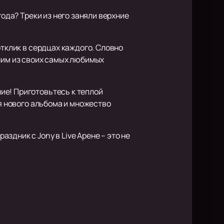
года? Треки из него заняли верхние
отклик в сердцах каждого. Словно
дним из своих самых любимых
ие! Приготовьтесь к теплой
ия нового альбома и множество
дник с Jony в Live Арене – это не