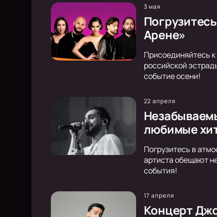
3 мая
Погрузитесь
Арене»
Присоединяйтесь к 
российской эстрады
событие осени!
22 апреля
Незабываемы
любимые хи
Погрузитесь в атмо
артиста обещают не
события!
17 апреля
Концерт Дж