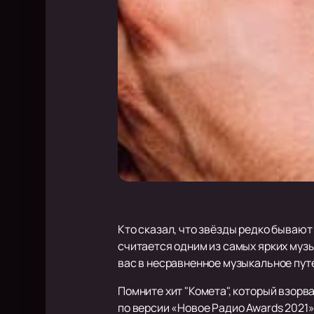
Кто сказал, что звёзды редко бывают
считается одним из самых ярких муз
вас в несравненное музыкальное пут
Помните хит "Комета", который взорв
по версии «Новое Радио Awards 2021»