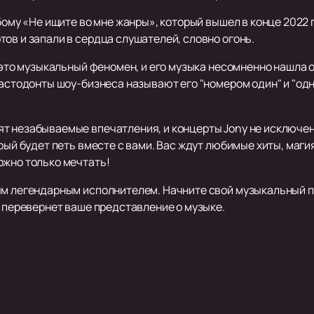
бому «Не ищите во мне жанры», который вышел в конце 2022 
ов и запали в сердца слушателей, словно огонь.
, это музыкальный феномен, и его музыка несомненно нашла 
 мастодонты шоу-бизнеса называют его "номером один" и "о
т незабываемые впечатления, и концерты Jony не исключен
орый будет петь вместе с вами. Вас ждут любимые хиты, маг
ожно только мечтать!
м легендарным исполнителем. Начните свой музыкальный праз
е перевернет ваше представление о музыке.