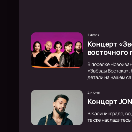
1 июля
Концерт «Зв
восточного 
В поселке Новоиван
«Звёзды Востока». 
детали на нашем са
2 июня
Концерт JON
В Калининграде, во
также насладитесь 