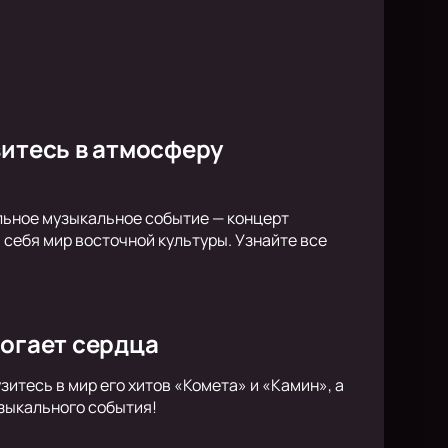
зитесь в атмосферу
альное музыкальное событие — концерт
себя мир восточной культуры. Узнайте все
рогает сердца
итесь в мир его хитов «Комета» и «Камин», а
узыкального события!