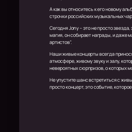
А как вы относитесь к его новому аль
строчки российских музыкальных чарт
Сегодня Jony – это не просто звезда
магия, он собирает награды, и даже
артистов".
Наши живые концерты всегда принося
атмосфере, живому звуку и залу, кот
невероятных сюрпризов, о которых м
Не упустите шанс встретиться с живы
просто концерт, это событие, которо