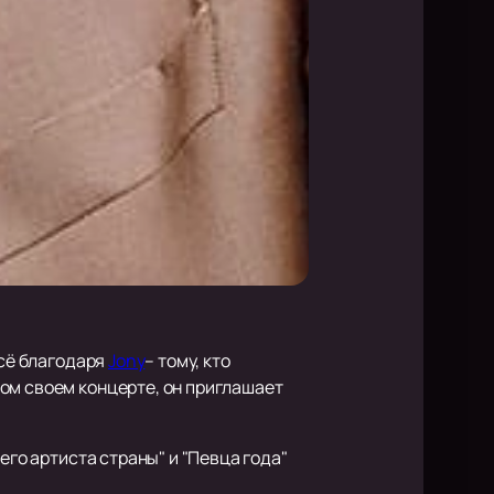
всё благодаря
Jony
– тому, кто
ом своем концерте, он приглашает
его артиста страны" и "Певца года"