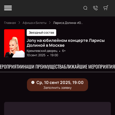
Главная
Афиша и Билеты
Лариса Долина «Ю...
Звездный состав
Jony на юбилейном концерте Ларисы
Долиной в Москве
Кремлевский дворец
6+
10 сент. 2025
19:00
МЕРОПРИЯТИИ
НАШИ ПРЕИМУЩЕСТВА
БЛИЖАЙШИЕ МЕРОПРИЯТИЯ