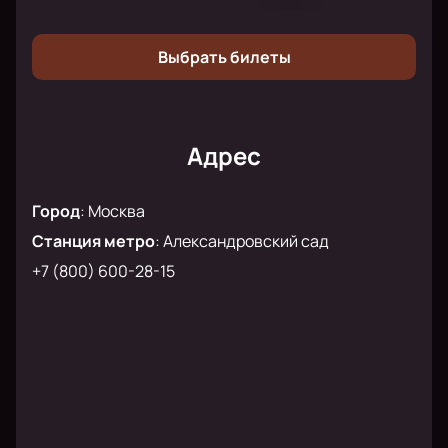
провести вечер с любимой артисткой и её гостями.
Почувствуйте магию музыки вместе с Ларисой
Выбрать билеты
Долиной!
Адрес
Город
:
Москва
Станция метро
:
Александровский сад
+7 (800) 600-28-15